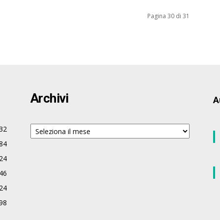
Pagina 30 di 31
Archivi
A
Archivi
32
84
24
46
24
98