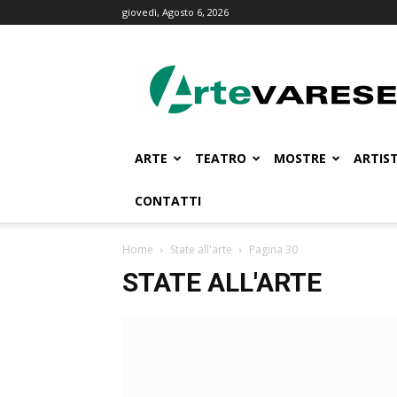
giovedì, Agosto 6, 2026
ArteVarese.com
ARTE
TEATRO
MOSTRE
ARTIST
CONTATTI
Home
State all'arte
Pagina 30
STATE ALL'ARTE