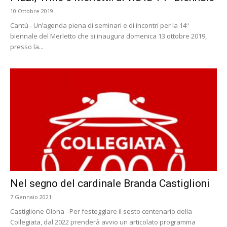
10 Ottobre 2019
Cantù - Un’agenda piena di seminari e di incontri per la 14ª
biennale del Merletto che si inaugura domenica 13 ottobre 2019,
presso la...
Nel segno del cardinale Branda Castiglioni
7 Gennaio 2021
Castiglione Olona - Per festeggiare il sesto centenario della
Collegiata, dal 2022 prenderà avvio un articolato programma