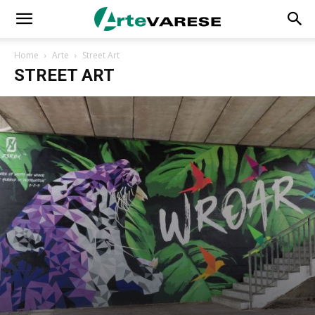
Home
Arte
Street Art
STREET ART