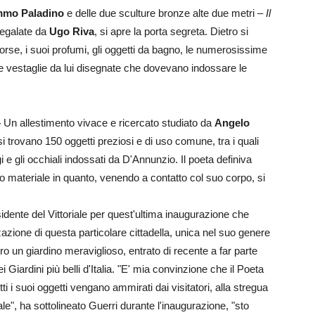
mo Paladino
e delle due sculture bronze alte due metri –
Il
egalate da
Ugo Riva
, si apre la porta segreta. Dietro si
borse, i suoi profumi, gli oggetti da bagno, le numerosissime
e le vestaglie da lui disegnate che dovevano indossare le
–
Un allestimento vivace e ricercato studiato da
Angelo
si trovano 150 oggetti preziosi e di uso comune, tra i quali
logi e gli occhiali indossati da D'Annunzio. Il poeta definiva
o materiale in quanto, venendo a contatto col suo corpo, si
sidente del Vittoriale per quest'ultima inaugurazione che
zzazione di questa particolare cittadella, unica nel suo genere
tro un giardino meraviglioso, entrato di recente a far parte
ei Giardini più belli d'Italia. "E' mia convinzione che il Poeta
i i suoi oggetti vengano ammirati dai visitatori, alla stregua
riale", ha sottolineato Guerri durante l'inaugurazione, "sto