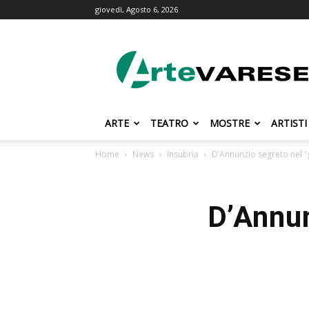
giovedì, Agosto 6, 2026
ArteVarese.com
ARTE
TEATRO
MOSTRE
ARTISTI
Home
News
Insubria
D’Annunzio segreto nel “g
D’Annun