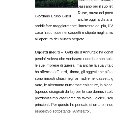
passano per il suo l
Duse
, musa del poeta
Giordano Bruno Guerri
anche oggi, a distanz
soddisfare maggiormente l'interesse dei più, il V
cose "racchiuse nei cassetti e stipate negli ar
all'apertura del Museo segreto.
Oggetti inediti –
"Gabriele d'Annunzio ha donato il
perché voleva che venissero ricordate non soltan
le sue imprese di guerra, ma anche la sua vita q
ha affermato Guerri, "finora, gli oggetti che più
sono rimasti chiusi negli armadi e nei cassetti: g
Vate, le altrettanto numerose calzature, la bianche
(spesso disegnati da lui) per le sue donne, i collar
preziosissimo vasellame da tavola, i gioielli, sol
principali. Per questo ho pensato di creare il n
espositivo sottostante l'Anfiteatro".