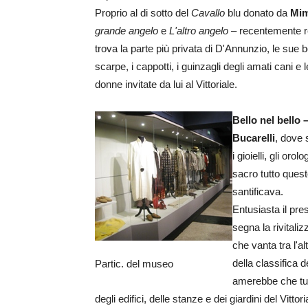
Proprio al di sotto del
Cavallo
blu donato da
Mim
grande angelo
e
L'altro angelo –
recentemente r
trova la parte più privata di D'Annunzio, le sue 
scarpe, i cappotti, i guinzagli degli amati cani 
donne invitate da lui al Vittoriale.
Bello nel bello 
Bucarelli
, dove 
i gioielli, gli oro
sacro tutto quest
santificava.
Entusiasta il pre
segna la rivitali
che vanta tra l'al
della classifica d
Partic. del museo
amerebbe che tutt
degli edifici, delle stanze e dei giardini del Vitto