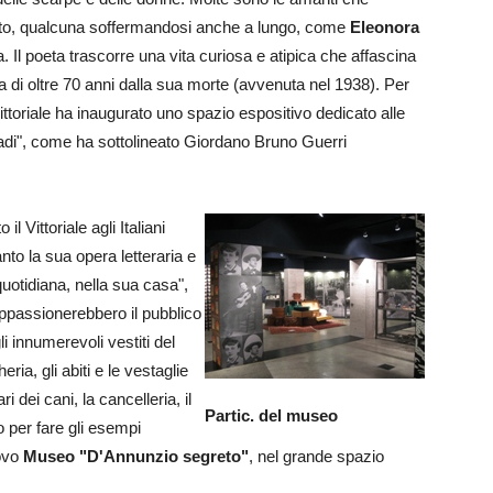
etto, qualcuna soffermandosi anche a lungo, come
Eleonora
. Il poeta trascorre una vita curiosa e atipica che affascina
a di oltre 70 anni dalla sua morte (avvenuta nel 1938). Per
ittoriale ha inaugurato uno spazio espositivo dedicato alle
madi", come ha sottolineato Giordano Bruno Guerri
 Vittoriale agli Italiani
to la sua opera letteraria e
uotidiana, nella sua casa",
 appassionerebbero il pubblico
li innumerevoli vestiti del
ria, gli abiti e le vestaglie
i dei cani, la cancelleria, il
Partic. del museo
o per fare gli esempi
uovo
Museo "D'Annunzio segreto"
, nel grande spazio