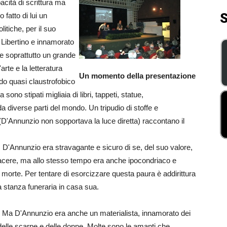
acità di scrittura ma
S
fatto di lui un
itiche, per il suo
. Libertino e innamorato
 e soprattutto un grande
rte e la letteratura
Un momento della presentazione
odo quasi claustrofobico
sono stipati migliaia di libri, tappeti, statue,
da diverse parti del mondo. Un tripudio di stoffe e
sa (D'Annunzio non sopportava la luce diretta) raccontano il
o. D'Annunzio era stravagante e sicuro di se, del suo valore,
acere, ma allo stesso tempo era anche ipocondriaco e
morte. Per tentare di esorcizzare questa paura è addirittura
na stanza funeraria in casa sua.
Ma D'Annunzio era anche un materialista, innamorato dei
, delle scarpe e delle donne. Molte sono le amanti che