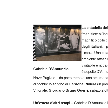
La cittadella de
frase siete all'i
magnifico colle c
degli italiani
, il
dimora. Una citta
ambiente affascin
visitabile e ricca 
Gabriele D'Annunzio
è sepolto D'Annun
Nave Puglia e – da poco meno di una settiman
arricchire lo scrigno di
Gardone Riviera
(in pro
Vittoriale,
Giordano Bruno Guerri
, sabato 2 ot
Un'esteta d'altri tempi –
Gabriele D'Annunzio ha