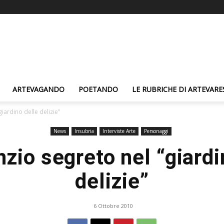
ARTEVAGANDO
POETANDO
LE RUBRICHE DI ARTEVARE
iardino delle delizie”
News
Insubria
Interviste Arte
Personaggi
zio segreto nel “giardi
delizie”
6 Ottobre 2010