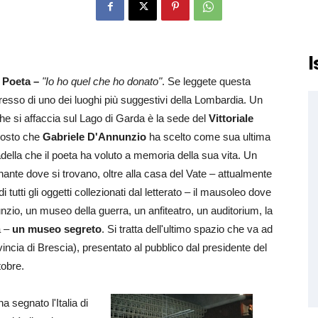
I
l Poeta –
"Io ho quel che ho donato"
. Se leggete questa
ngresso di uno dei luoghi più suggestivi della Lombardia. Un
he si affaccia sul Lago di Garda è la sede del
Vittoriale
 posto che
Gabriele D'Annunzio
ha scelto come sua ultima
della che il poeta ha voluto a memoria della sua vita. Un
ante dove si trovano, oltre alla casa del Vate – attualmente
di tutti gli oggetti collezionati dal letterato – il mausoleo dove
zio, un museo della guerra, un anfiteatro, un auditorium, la
a –
un museo segreto
. Si tratta dell'ultimo spazio che va ad
vincia di Brescia), presentato al pubblico dal presidente del
tobre.
 segnato l'Italia di