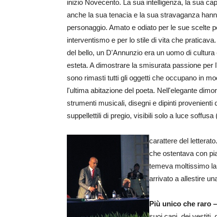
inizio Novecento. La sua intelligenza, la sua cap
anche la sua tenacia e la sua stravaganza hanno 
personaggio. Amato e odiato per le sue scelte pol
interventismo e per lo stile di vita che praticava
del bello, un D'Annunzio era un uomo di cultura
esteta. A dimostrare la smisurata passione per l'a
sono rimasti tutti gli oggetti che occupano in m
l'ultima abitazione del poeta. Nell'elegante dimora 
strumenti musicali, disegni e dipinti provenienti 
suppellettili di pregio, visibili solo a luce soffu
carattere del letterat
che ostentava con pi
temeva moltissimo la 
arrivato a allestire u
Più unico che raro –
suoi cani, dei vestiti