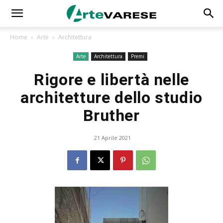
Home
Arte
Architettura
Arte
Architettura
Premi
Rigore e libertà nelle
architetture dello studio
Bruther
21 Aprile 2021