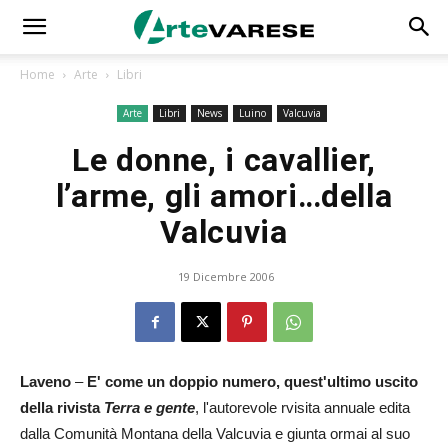
Home
Arte
Libri
Arte
Libri
News
Luino
Valcuvia
Le donne, i cavallier,
l’arme, gli amori…della
Valcuvia
19 Dicembre 2006
Laveno
–
E' come un doppio numero, quest'ultimo uscito
della rivista
Terra e gente
, l'autorevole rvisita annuale edita
dalla Comunità Montana della Valcuvia e giunta ormai al suo