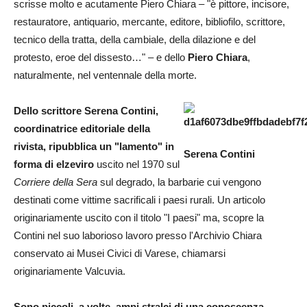
scrisse molto e acutamente Piero Chiara – "è pittore, incisore,
restauratore, antiquario, mercante, editore, bibliofilo, scrittore,
tecnico della tratta, della cambiale, della dilazione e del
protesto, eroe del dissesto…" – e dello
Piero Chiara
,
naturalmente, nel ventennale della morte.
Dello scrittore Serena Contini,
coordinatrice editoriale della
rivista, ripubblica un "lamento" in
Serena Contini
forma di elzeviro
uscito nel 1970 sul
Corriere della Sera
sul degrado, la barbarie cui vengono
destinati come vittime sacrificali i paesi rurali. Un articolo
originariamente uscito con il titolo "I paesi" ma, scopre la
Contini nel suo laborioso lavoro presso l'Archivio Chiara
conservato ai Musei Civici di Varese, chiamarsi
originariamente Valcuvia.
Sono piccoli, a volte, ampi stralci di una conoscenza