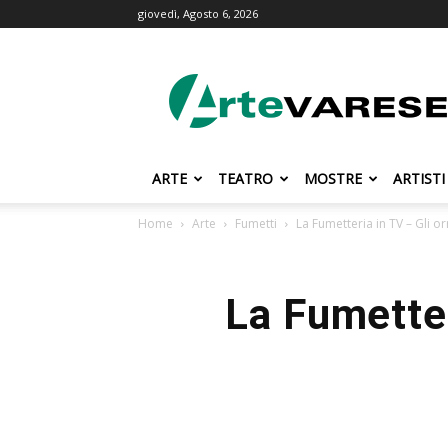
giovedì, Agosto 6, 2026
ArteVarese.com
ARTE
TEATRO
MOSTRE
ARTISTI
Home
Arte
Fumetti
La Fumetteria in TV – Gli orr
La Fumetter