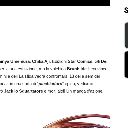
S
hinya Umemura
,
Chika Aji
. Edizioni
Star Comics
. Gli
Dei
r la sua estinzione, ma la valchiria
Brunhilde
li convince
omini e dei! La sfida vedrà confrontarsi 13 dei e semidei
storia: in una sorta di “
picchiaduro
” epico, vediamo
ro
Jack lo Squartatore
e molti altri! Un manga d’azione,