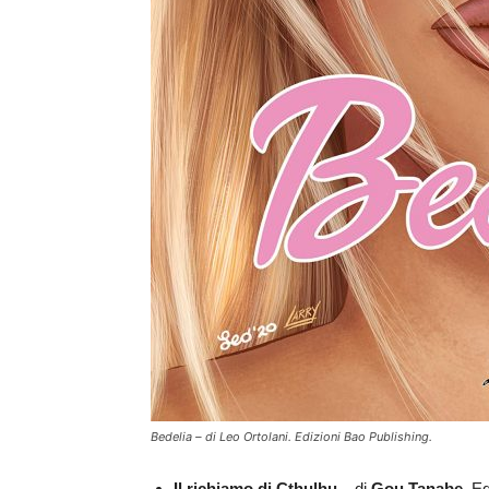
Bedelia – di Leo Ortolani. Edizioni Bao Publishing.
Il richiamo di Cthulhu
– di
Gou Tanabe
. E