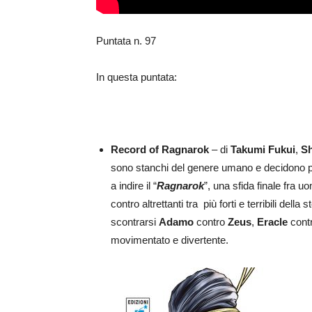
Puntata n. 97
In questa puntata:
Record of Ragnarok
– di
Takumi Fukui
,
S
sono stanchi del genere umano e decidono pe
a indire il “
Ragnarok
”, una sfida finale fra u
contro altrettanti tra più forti e terribili della 
scontrarsi
Adamo
contro
Zeus
,
Eracle
cont
movimentato e divertente.