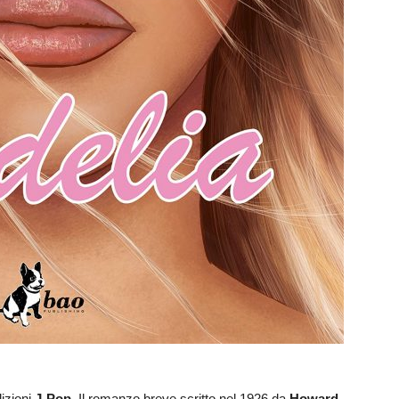
dizioni
J-Pop
. Il romanzo breve scritto nel 1926 da
Howard