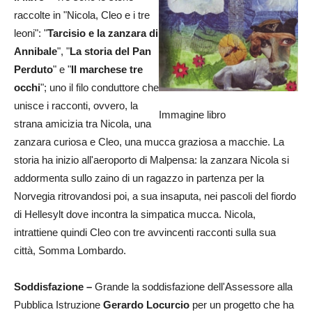
raccolte in "Nicola, Cleo e i tre
leoni": "
Tarcisio e la zanzara di
Annibale
", "
La storia del Pan
Perduto
" e "
Il marchese tre
occhi
"; uno il filo conduttore che
unisce i racconti, ovvero, la
Immagine libro
strana amicizia tra Nicola, una
zanzara curiosa e Cleo, una mucca graziosa a macchie. La
storia ha inizio all'aeroporto di Malpensa: la zanzara Nicola si
addormenta sullo zaino di un ragazzo in partenza per la
Norvegia ritrovandosi poi, a sua insaputa, nei pascoli del fiordo
di Hellesylt dove incontra la simpatica mucca. Nicola,
intrattiene quindi Cleo con tre avvincenti racconti sulla sua
città, Somma Lombardo.
Soddisfazione –
Grande la soddisfazione dell'Assessore alla
Pubblica Istruzione
Gerardo Locurcio
per un progetto che ha