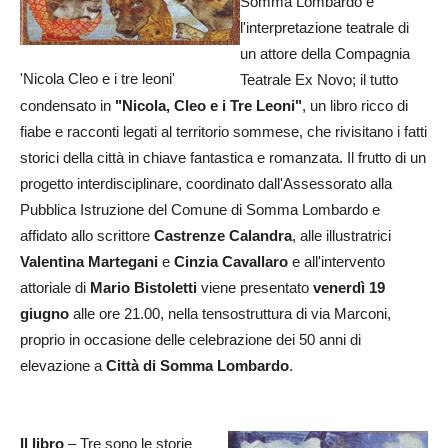
Somma Lombardo e
l'interpretazione teatrale di
un attore della Compagnia
'Nicola Cleo e i tre leoni'
Teatrale Ex Novo; il tutto
condensato in
"Nicola, Cleo e i Tre Leoni"
, un libro ricco di
fiabe e racconti legati al territorio sommese, che rivisitano i fatti
storici della città in chiave fantastica e romanzata. Il frutto di un
progetto interdisciplinare, coordinato dall'Assessorato alla
Pubblica Istruzione del Comune di Somma Lombardo e
affidato allo scrittore
Castrenze Calandra
, alle illustratrici
Valentina Martegani
e
Cinzia Cavallaro
e all'intervento
attoriale di
Mario Bistoletti
viene presentato
venerdì 19
giugno
alle ore 21.00, nella tensostruttura di via Marconi,
proprio in occasione delle celebrazione dei 50 anni di
elevazione a
Città di Somma Lombardo
.
Il libro
– Tre sono le storie