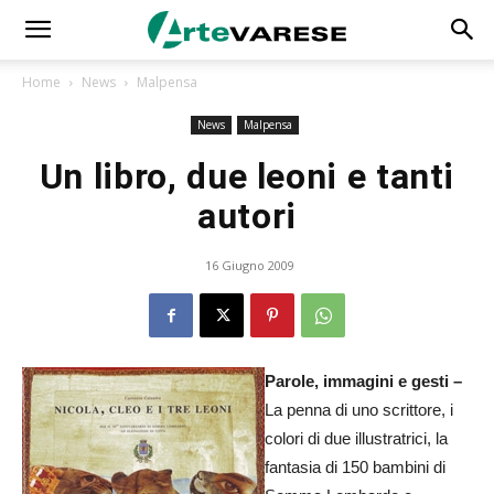
Home
News
Malpensa
News
Malpensa
Un libro, due leoni e tanti
autori
16 Giugno 2009
Parole, immagini e gesti –
La penna di uno scrittore, i
colori di due illustratrici, la
fantasia di 150 bambini di