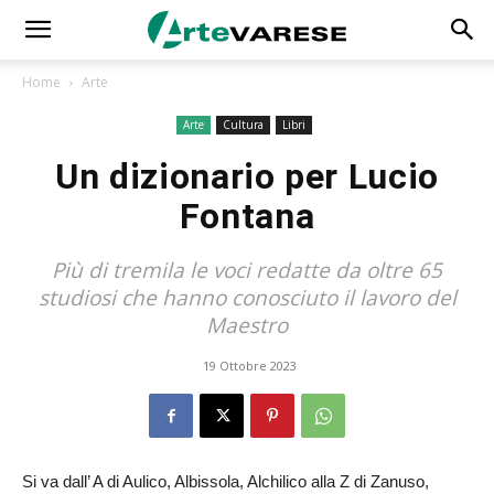
Home
Arte
Arte
Cultura
Libri
Un dizionario per Lucio
Fontana
Più di tremila le voci redatte da oltre 65
studiosi che hanno conosciuto il lavoro del
Maestro
19 Ottobre 2023
Si va dall’ A di Aulico, Albissola, Alchilico alla Z di Zanuso,