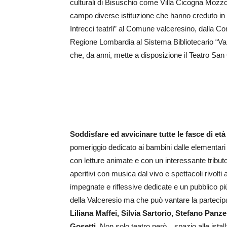
culturali di Bisuschio come Villa Cicogna Mozzon
campo diverse istituzione che hanno creduto in
Intrecci teatrli” al Comune valceresino, dalla C
Regione Lombardia al Sistema Bibliotecario “Vall
che, da anni, mette a disposizione il Teatro San 
Soddisfare ed avvicinare tutte le fasce di età
pomeriggio dedicato ai bambini dalle elementari 
con letture animate e con un interessante tribut
aperitivi con musica dal vivo e spettacoli rivolt
impegnate e riflessive dedicate e un pubblico pi
della Valceresio ma che può vantare la partecip
Liliana Maffei, Silvia Sartorio, Stefano Panze
Gosetti
. Non solo teatro però…spazio alle istalla