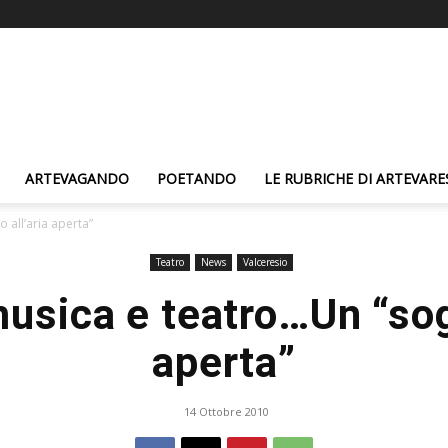
ARTEVAGANDO
POETANDO
LE RUBRICHE DI ARTEVARE
 all’aria aperta”
Teatro
News
Valceresio
musica e teatro…Un “sog
aperta”
14 Ottobre 2010