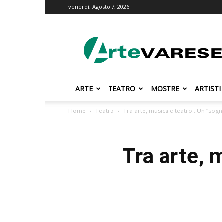
venerdì, Agosto 7, 2026
ArteVarese.com
ARTE
TEATRO
MOSTRE
ARTISTI
Home
Teatro
Tra arte, musica e teatro…Un “sogno
Tra arte, 