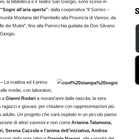
i, la biblioteca e il Teatro San Giorgio, sono scese in
S
“Sogni all’aria aperta”
: dalla cooperativa “Il Sorriso –
omunità Montana del Piambello alla Provincia di Varese, da
e dei Mulini”, fino alla Parrocchia guidata da Don Silvano
Giorgio.
 –
La mattina ed il primo
alle medie, con laboratori,
o a
Gianni Rodari
a novant’anni dalla nascita; la sera
i a ragazzi e giovani, per chiudere con rappresentazioni più
ù adulto. Un progetto che sarà ospitato in un piccolo paese
azione di attori varesini e non come
Arianna Talamona,
ri, Serena Cazzola e l’anima dell’iniziativa, Andrea
zioni della nota pittrice
Daniele Nasoni
, alle sonorità del