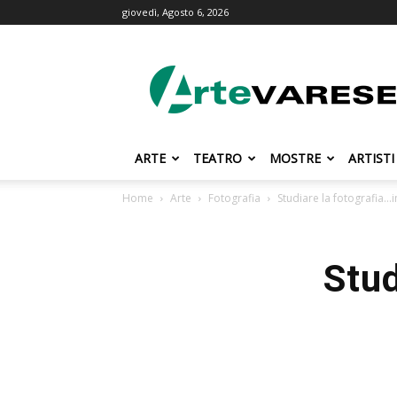
giovedì, Agosto 6, 2026
ArteVarese.com
ARTE
TEATRO
MOSTRE
ARTISTI
Home
Arte
Fotografia
Studiare la fotografia…i
Stud