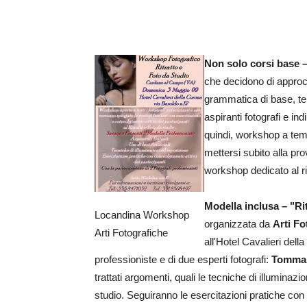
Non solo corsi base 
che decidono di approcci
grammatica di base, tem
aspiranti fotografi e in
quindi, workshop a tema
mettersi subito alla pr
workshop dedicato al ritr
Modella inclusa –
"Ri
Locandina Workshop
organizzata da
Arti Fo
Arti Fotografiche
all'Hotel Cavalieri del
professioniste e di due esperti fotografi:
Tommas
trattati argomenti, quali le tecniche di illuminazion
studio. Seguiranno le esercitazioni pratiche con 