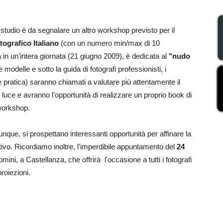
 studio è da segnalare un altro workshop previsto per il
tografico Italiano
(con un numero min/max di 10
ata in un'intera giornata (21 giugno 2009), è dedicata al
"nudo
 modelle e sotto la guida di fotografi professionisti, i
e pratica) saranno chiamati a valutare più attentamente il
a luce e avranno l'opportunità di realizzare un proprio book di
 workshop.
unque, si prospettano interessanti opportunità per affinare la
ativo. Ricordiamo inoltre, l'imperdibile appuntamento del
24
omini, a Castellanza, che offrirà l'occasione a tutti i fotografi
proiezioni.