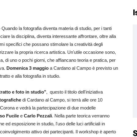
I
–
Quando la fotografia diventa materia di studio, per i tanti
are la disciplina, diventa interessante affrontare, oltre alla
i specifici che possano stimolare la creatività degli
dirizzare la propria ricerca artistica. Un'utile occasione sono,
, di uno o pochi giorni, che affiancano teoria e pratica, per
ova.
Domenica 3 maggio
a Cardano al Campo è previsto un
atto e alla fotografia in studio.
tratto e foto in studio"
, questo il titolo dell'iniziativa
tografiche
di Cardano al Campo, si terrà alle ore 10
la Corona e vedrà la partecipazione di due modelle
o Fucile
e
Carlo Pezzali
. Nella parte teorica verranno
e ed esposizione in studio, l'uso delle luci artificiali in
S
coinvolgimento attivo dei partecipanti. Il workshop è aperto