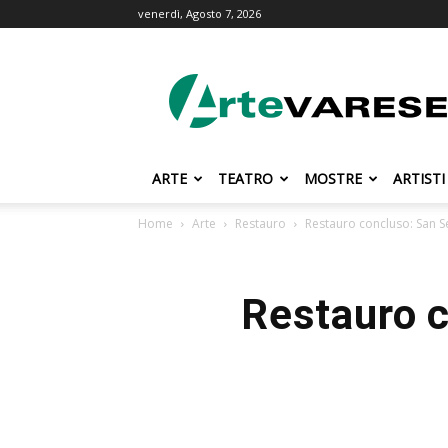
venerdì, Agosto 7, 2026
ArteVarese.com
ARTE
TEATRO
MOSTRE
ARTISTI
Home
Arte
Restauro
Restauro concluso: San S
Restauro c