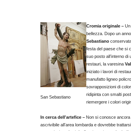
Cromia originale –
Un 
bellezza. Dopo un anno d
Sebastiano
conservata
festa del paese che si 
suo posto all'interno di 
restauri, la varesina
Val
iniziato i lavori di rest
manufatto ligneo policr
sovrapposizioni di color
ridipinta con smalti post
San Sebastiano
riemergere i colori origina
In cerca dell'artefice –
Non si conosce ancora i
ascrivibile all'area lombarda e dovrebbe trattarsi