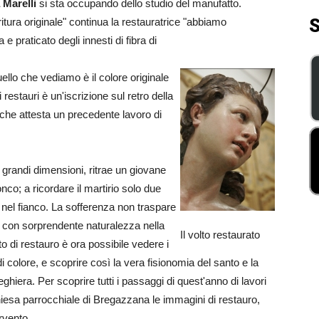
 Marelli
si sta occupando dello studio del manufatto.
S
itura originale" continua la restauratrice "abbiamo
a e praticato degli innesti di fibra di
ello che vediamo è il colore originale
restauri è un'iscrizione sul retro della
, che attesta un precedente lavoro di
 grandi dimensioni, ritrae un giovane
co; a ricordare il martirio solo due
a nel fianco. La sofferenza non traspare
o con sorprendente naturalezza nella
Il volto restaurato
o di restauro è ora possibile vedere i
i colore, e scoprire così la vera fisionomia del santo e la
iera. Per scoprire tutti i passaggi di quest'anno di lavori
hiesa parrocchiale di Bregazzana le immagini di restauro,
ervento.