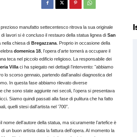
I
prezioso manufatto settecentesco ritrova la sua originale
i lavori si è concluso il restauro della statua lignea di
San
 nella chiesa di
Bregazzana
. Proprio in occasione della
celebra
domenica 18
, l'opera d'arte tornerà a occupare il
una teca nel piccolo edificio religioso. La responsabile dei
eria Villa
ci ha spiegato nei dettagli l'intervento: "abbiamo
auro lo scorso gennaio, partendo dall'analisi diagnostica del
omo. In questa fase abbiamo rilevato diverse
e che sono state aggiunte nei secoli, l'opera si presentava
icci. Siamo quindi passati alla fase di pulitura che ha fatto
li, quelli stesi dall'artista nel '700".
l nome dell'autore della statua, ma sicuramente l'artefice è
 di un buon artista data la fattura dell'opera. Al momento la