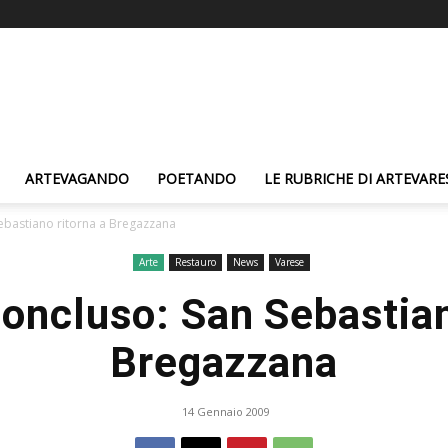
ARTEVAGANDO
POETANDO
LE RUBRICHE DI ARTEVARE
ebastiano ritorna a Bregazzana
Arte
Restauro
News
Varese
oncluso: San Sebastian
Bregazzana
14 Gennaio 2009