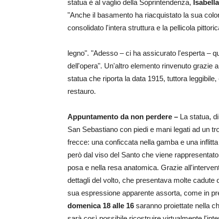
statua è al vaglio della Soprintendenza,
Isabella
"Anche il basamento ha riacquistato la sua color
consolidato l'intera struttura e la pellicola pittoric
legno". "Adesso – ci ha assicurato l'esperta – qu
dell'opera". Un'altro elemento rinvenuto grazie ai 
statua che riporta la data 1915, tuttora leggibile
restauro.
Appuntamento da non perdere –
La statua, di
San Sebastiano con piedi e mani legati ad un tron
frecce: una conficcata nella gamba e una inflitt
però dal viso del Santo che viene rappresentat
posa e nella resa anatomica. Grazie all'intervent
dettagli del volto, che presentava molte cadute d
sua espressione apparente assorta, come in pregh
domenica 18 alle 16
saranno proiettate nella c
sarà così possibile ricostruire virtualmente l'int