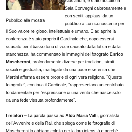
Alosianum, è stato accolto in
Sala Convegni calorosamente e
con sentiti applausi da un
Pubblico alla mostra
pubblico a Lui riconoscente per
il Suo valore religioso, intellettuale e umano. E ad aprire la
conferenza è stato proprio il Cardinale che, dopo essersi
scusato per il basso tono di voce causato dalla fatica e dalla
stanchezza, ha commentato le immagini del fotografo
Enrico
Mascheroni
, profondamente diverse per tradizioni, strati
sociali e gestualità, ma legate da una pace e serenità che
Martini afferma essere proprie di ogni vera religione. "Queste
fotografie", continua il Cardinale, "rappresentano un contributo
fondamentale per l'espressione di una verità che nasce solo
da una fede vissuta profondamente".
I relatori
– La parola passa ad
Aldo Maria Valli
, giornalista
dell'Avvenire e della Rai, che spiega come le fotografie di
Mascheroni lo abbiano colpito per la loro intensità e perché