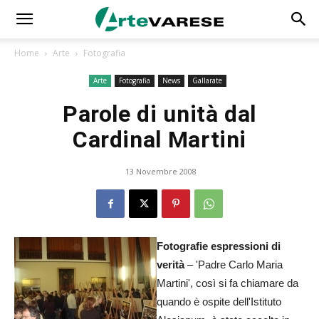
Home
Arte
Fotografia
Arte
Fotografia
News
Gallarate
Parole di unità dal
Cardinal Martini
13 Novembre 2008
Fotografie espressioni di
verità
– 'Padre Carlo Maria
Martini', così si fa chiamare da
quando è ospite dell'Istituto