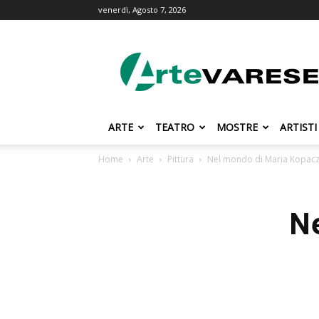
venerdì, Agosto 7, 2026
ArteVarese.com
ARTE
TEATRO
MOSTRE
ARTISTI
Home
Arte
Pittura
Nel mondo di Maria Kopac
N