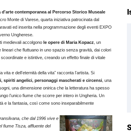
I
 d'arte contemporanea al Percorso Storico Museale
acro Monte di Varese, quarta iniziativa patrocinata dal
aravati ed inserita nella programmazione degli eventi EXPO
overno Ungherese.
ti medievali accolgono
le opere di Maria Kopacz
, un
 lineari che fluttuano in uno spazio senza gravità, dai colori
ordinate e istintive, creando un effetto finale di vitale
vita e dell'eternità della vita" racconta l'artista. Si
, spiriti angelici, personaggi mascherati e circensi
, una
sogni, una dimensione onirica che la letteratura ha spesso
lungo l'unico fiume che scorre per intero in Ungheria. Un
ealtà e la fantasia, così come sono inseparabilmente
ransilvana, che dal 1996 vive e
S
l fiume Tisza, affluente del