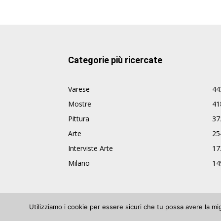
Categorie più ricercate
Varese
44
Mostre
41
Pittura
37
Arte
25
Interviste Arte
17
Milano
14
Utilizziamo i cookie per essere sicuri che tu possa avere la mi
© ArteVarese.com by
Wtv S.r.l.
- © 2007 - P.I. 03063680