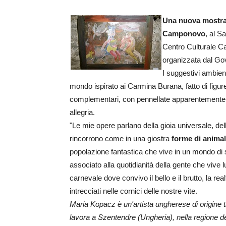
Una nuova mostra
Camponovo
, al S
Centro Culturale C
organizzata dal G
I suggestivi ambien
mondo ispirato ai Carmina Burana, fatto di figure
complementari, con pennellate apparentemente sco
allegria.
"Le mie opere parlano della gioia universale, della 
rincorrono come in una giostra
forme di animali
popolazione fantastica che vive in un mondo di 
associato alla quotidianità della gente che vive 
carnevale dove convivo il bello e il brutto, la r
intrecciati nelle cornici delle nostre vite.
Maria Kopacz è un'artista ungherese di origine t
lavora a Szentendre (Ungheria), nella regione de