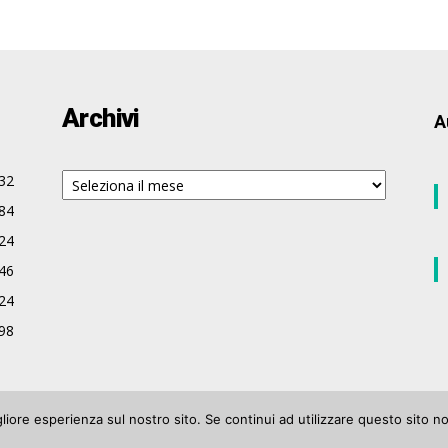
Archivi
A
Archivi
32
84
24
46
24
98
gliore esperienza sul nostro sito. Se continui ad utilizzare questo sito n
122 Iscrizione n° 906 del Registro Stampa del Tribunale di Varese del 17 luglio