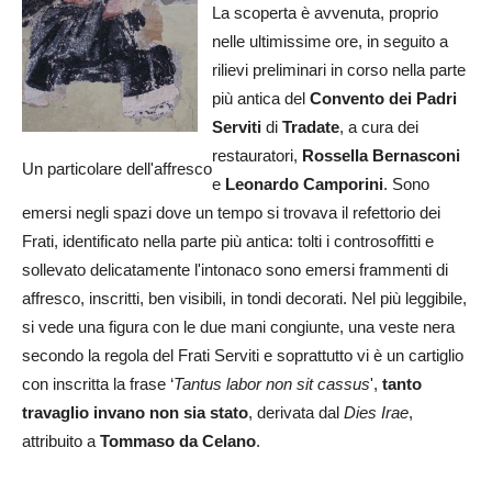
La scoperta è avvenuta, proprio
nelle ultimissime ore, in seguito a
rilievi preliminari in corso nella parte
più antica del
Convento dei Padri
Serviti
di
Tradate
, a cura dei
restauratori,
Rossella Bernasconi
Un particolare dell'affresco
e
Leonardo Camporini
. Sono
emersi negli spazi dove un tempo si trovava il refettorio dei
Frati, identificato nella parte più antica: tolti i controsoffitti e
sollevato delicatamente l'intonaco sono emersi frammenti di
affresco, inscritti, ben visibili, in tondi decorati. Nel più leggibile,
si vede una figura con le due mani congiunte, una veste nera
secondo la regola del Frati Serviti e soprattutto vi è un cartiglio
con inscritta la frase ‘
Tantus labor non sit
cassus
',
tanto
travaglio invano non sia stato
, derivata dal
Dies Irae
,
attribuito a
Tommaso da
Celano
.