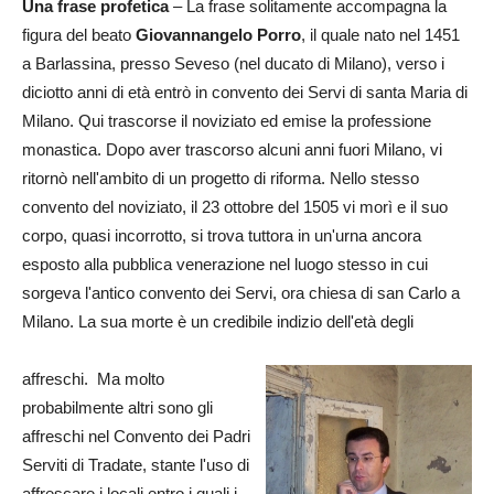
Una frase profetica
– La frase solitamente accompagna la
figura del beato
Giovannangelo Porro
, il quale nato nel 1451
a Barlassina, presso Seveso (nel ducato di Milano), verso i
diciotto anni di età entrò in convento dei Servi di santa Maria di
Milano. Qui trascorse il noviziato ed emise la professione
monastica. Dopo aver trascorso alcuni anni fuori Milano, vi
ritornò nell'ambito di un progetto di riforma. Nello stesso
convento del noviziato, il 23 ottobre del 1505 vi morì e il suo
corpo, quasi incorrotto, si trova tuttora in un'urna ancora
esposto alla pubblica venerazione nel luogo stesso in cui
sorgeva l'antico convento dei Servi, ora chiesa di san Carlo a
Milano. La sua morte è un credibile indizio dell'età degli
affreschi. Ma molto
probabilmente altri sono gli
affreschi nel Convento dei Padri
Serviti di Tradate, stante l'uso di
affrescare i locali entro i quali i