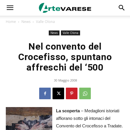
Home
News
Valle Olona
News
Valle Olona
Nel convento del
Crocefisso, spuntano
affreschi del ‘500
30 Maggio 2008
La scoperta
– Medaglioni istoriati
affiorano sotto gli intonaci del
Convento del Crocefisso a Tradate.