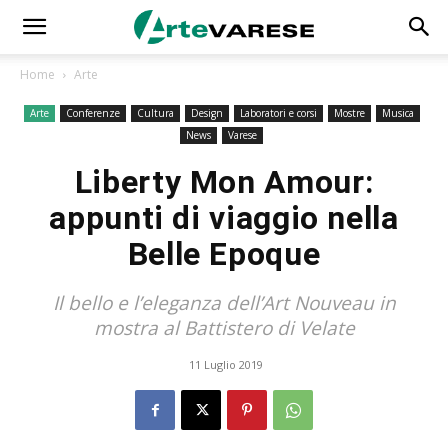
Home
Arte
Arte
Conferenze
Cultura
Design
Laboratori e corsi
Mostre
Musica
News
Varese
Liberty Mon Amour:
appunti di viaggio nella
Belle Epoque
Il bello e l’eleganza dell’Art Nouveau in
mostra al Battistero di Velate
11 Luglio 2019