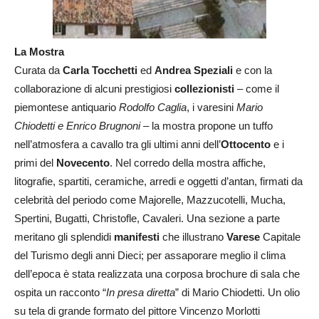
La Mostra
Curata da
Carla Tocchetti
ed
Andrea Speziali
e con la
collaborazione di alcuni prestigiosi
collezionisti
– come il
piemontese antiquario
Rodolfo Caglia
, i varesini
Mario
Chiodetti e Enrico Brugnoni
– la mostra propone un tuffo
nell’atmosfera a cavallo tra gli ultimi anni dell’
Ottocento
e i
primi del
Novecento
. Nel corredo della mostra affiche,
litografie, spartiti, ceramiche, arredi e oggetti d’antan, firmati da
celebrità del periodo come Majorelle, Mazzucotelli, Mucha,
Spertini, Bugatti, Christofle, Cavaleri. Una sezione a parte
meritano gli splendidi
manifesti
che illustrano
Varese
Capitale
del Turismo degli anni Dieci; per assaporare meglio il clima
dell’epoca è stata realizzata una corposa brochure di sala che
ospita un racconto “
In presa diretta
” di Mario Chiodetti. Un olio
su tela di grande formato del pittore Vincenzo Morlotti