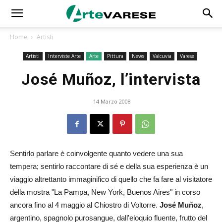
Home
Artisti
Artisti
Interviste Arte
Arte
Pittura
News
Valcuvia
Varese
José Muñoz, l’intervista
14 Marzo 2008
Sentirlo parlare è coinvolgente quanto vedere una sua
tempera; sentirlo raccontare di sé e della sua esperienza è un
viaggio altrettanto immaginifico di quello che fa fare al visitatore
della mostra "La Pampa, New York, Buenos Aires" in corso
ancora fino al 4 maggio al Chiostro di Voltorre.
José
Muñoz
,
argentino, spagnolo purosangue, dall'eloquio fluente, frutto del