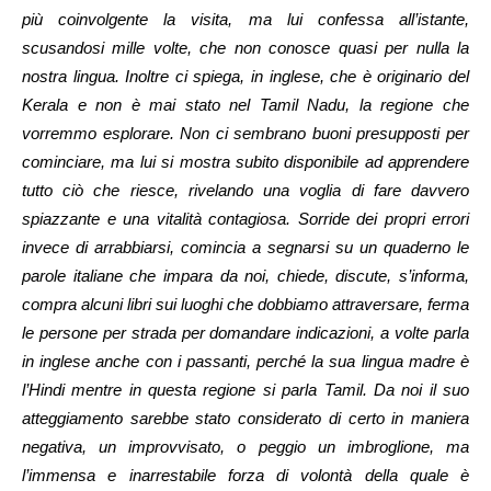
più coinvolgente la visita, ma lui confessa all’istante,
scusandosi mille volte, che non conosce quasi per nulla la
nostra lingua. Inoltre ci spiega, in inglese, che è originario del
Kerala e non è mai stato nel Tamil Nadu, la regione che
vorremmo esplorare. Non ci sembrano buoni presupposti per
cominciare, ma lui si mostra subito disponibile ad apprendere
tutto ciò che riesce, rivelando una voglia di fare davvero
spiazzante e una vitalità contagiosa. Sorride dei propri errori
invece di arrabbiarsi, comincia a segnarsi su un quaderno le
parole italiane che impara da noi, chiede, discute, s’informa,
compra alcuni libri sui luoghi che dobbiamo attraversare, ferma
le persone per strada per domandare indicazioni, a volte parla
in inglese anche con i passanti, perché la sua lingua madre è
l’Hindi mentre in questa regione si parla Tamil. Da noi il suo
atteggiamento sarebbe stato considerato di certo in maniera
negativa, un improvvisato, o peggio un imbroglione, ma
l’immensa e inarrestabile forza di volontà della quale è