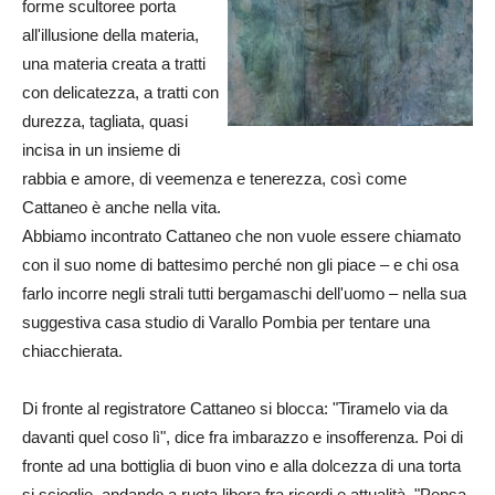
forme scultoree porta
all'illusione della materia,
una materia creata a tratti
con delicatezza, a tratti con
durezza, tagliata, quasi
incisa in un insieme di
rabbia e amore, di veemenza e tenerezza, così come
Cattaneo è anche nella vita.
Abbiamo incontrato Cattaneo che non vuole essere chiamato
con il suo nome di battesimo perché non gli piace – e chi osa
farlo incorre negli strali tutti bergamaschi dell'uomo – nella sua
suggestiva casa studio di Varallo Pombia per tentare una
chiacchierata.
Di fronte al registratore Cattaneo si blocca: "Tiramelo via da
davanti quel coso lì", dice fra imbarazzo e insofferenza. Poi di
fronte ad una bottiglia di buon vino e alla dolcezza di una torta
si scioglie, andando a ruota libera fra ricordi e attualità. "Pensa