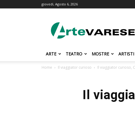
giovedì, Agosto 6, 2026
ArteVarese.com
ARTE
TEATRO
MOSTRE
ARTISTI
Home
Il viaggiator curioso
Il viaggiator curioso,
Il viaggi