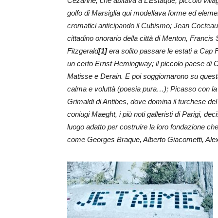
Cezanne, che abitava a L’Estaque, piccolo villag
golfo di Marsiglia qui modellava forme ed eleme
cromatici anticipando il Cubismo; Jean Cocteau
cittadino onorario della città di Menton, Francis 
Fitzgerald
[1]
era solito passare le estati a Cap F
un certo Ernst Hemingway; il piccolo paese di Co
Matisse e Derain. E poi soggiornarono su questa 
calma e voluttà (poesia pura…); Picasso con la 
Grimaldi di Antibes, dove domina il turchese del
coniugi Maeght, i più noti galleristi di Parigi, d
luogo adatto per costruire la loro fondazione che
come Georges Braque
, Alberto Giacometti
, Al