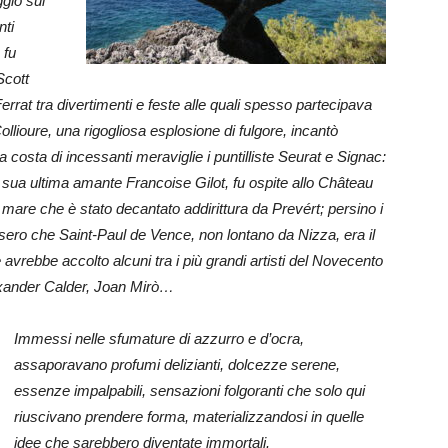
gio sul
nti
 fu
Scott
errat tra divertimenti e feste alle quali spesso partecipava
llioure, una rigogliosa esplosione di fulgore, incantò
costa di incessanti meraviglie i puntilliste Seurat e Signac:
sua ultima amante Francoise Gilot, fu ospite allo Château
 mare che è stato decantato addirittura da Prevért; persino i
ecisero che Saint-Paul de Vence, non lontano da Nizza, era il
 avrebbe accolto alcuni tra i più grandi artisti del Novecento
exander Calder
, Joan Mirò
…
Immessi nelle sfumature di azzurro e d’ocra,
assaporavano profumi delizianti, dolcezze serene,
essenze impalpabili, sensazioni folgoranti che solo qui
riuscivano prendere forma, materializzandosi in quelle
idee che sarebbero diventate immortali.