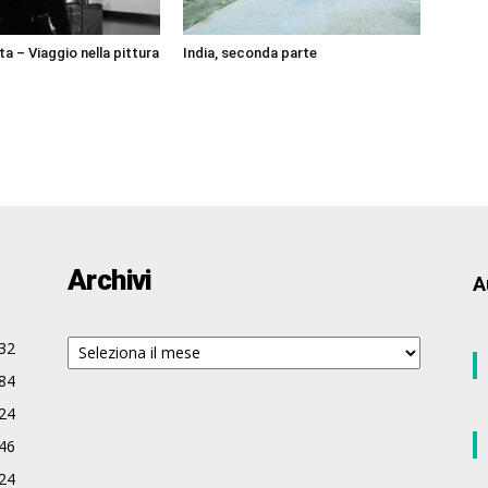
ta – Viaggio nella pittura
India, seconda parte
Archivi
A
Archivi
32
84
24
46
24