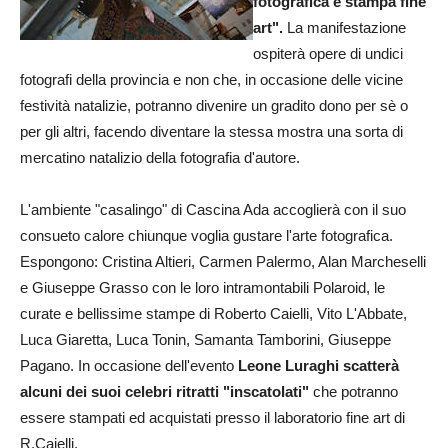
fotografica e stampa fine
art".
La manifestazione
ospiterà opere di undici
fotografi della provincia e non che, in occasione delle vicine
festività natalizie, potranno divenire un gradito dono per sè o
per gli altri, facendo diventare la stessa mostra una sorta di
mercatino natalizio della fotografia d'autore.
L'ambiente "casalingo" di Cascina Ada accoglierà con il suo
consueto calore chiunque voglia gustare l'arte fotografica.
Espongono: Cristina Altieri, Carmen Palermo, Alan Marcheselli
e Giuseppe Grasso con le loro intramontabili Polaroid, le
curate e bellissime stampe di Roberto Caielli, Vito L'Abbate,
Luca Giaretta, Luca Tonin, Samanta Tamborini, Giuseppe
Pagano. In occasione dell'evento
Leone Luraghi scatterà
alcuni dei suoi celebri ritratti "inscatolati"
che potranno
essere stampati ed acquistati presso il laboratorio fine art di
R.Caielli.