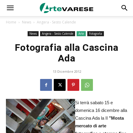
Home
News
Angera - Sesto Calende
News
Angera - Sesto Calende
Arte
Fotografia
Fotografia alla Cascina
Ada
13 Dicembre 2012
Si terrà sabato 15 e
domenica 16 dicembre alla
Cascina Ada la II
"Mosta
mercato di arte