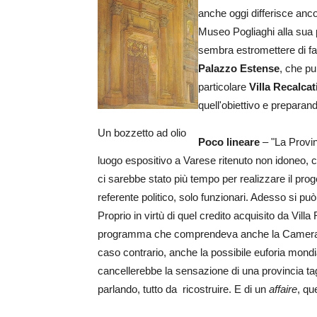
anche oggi differisce ancor
Museo Pogliaghi alla sua p
sembra estromettere di fat
Palazzo Estense
, che pu
particolare
Villa Recalcat
quell'obiettivo e preparand
Un bozzetto ad olio
Poco lineare
– "La Provinc
luogo espositivo a Varese ritenuto non idoneo,
ci sarebbe stato più tempo per realizzare il prog
referente politico, solo funzionari. Adesso si pu
Proprio in virtù di quel credito acquisito da Vill
programma che comprendeva anche la Camera di 
caso contrario, anche la possibile euforia mondia
cancellerebbe la sensazione di una provincia tag
parlando, tutto da ricostruire. E di un
affaire
, qu