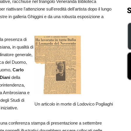
iziative, racchiuse nel triangolo Veneranda Biblioteca
S
iattivare l'attenzione sull'eredità dell'artista dopo il lungo
ostre in galleria Ghiggini e da una robusta esposizione a
la presenza di
iana, in qualità di
rdinatore generale,
rica del Duomo,
Duomo,
Carlo
Diani
della
oprintendenza,
eca Ambrosiana e
degli Studi di
Un articolo in morte di Lodovico Pogliaghi
iniziative.
una conferenza stampa di presentazione a settembre
e pannelli illustrativi dovrebbero essere collocati nelle