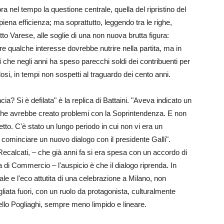
a nel tempo la questione centrale, quella del ripristino del
iena efficienza; ma soprattutto, leggendo tra le righe,
to Varese, alle soglie di una non nuova brutta figura:
re qualche interesse dovrebbe nutrire nella partita, ma in
i
che negli anni ha speso parecchi soldi dei contribuenti per
osi, in tempi non sospetti al traguardo dei cento anni.
ia? Si è defilata" è la replica di Battaini. "Aveva indicato un
 che avrebbe creato problemi con la Soprintendenza. E non
etto. C'è stato un lungo periodo in cui non vi era un
ò cominciare un nuovo dialogo con il presidente Galli".
a Recalcati, – che già anni fa si era spesa con un accordo di
Commercio – l'auspicio è che il dialogo riprenda. In
le e l'eco attutita di una celebrazione a Milano, non
liata fuori, con un ruolo da protagonista, culturalmente
ello Pogliaghi, sempre meno limpido e lineare.