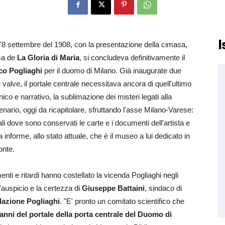
I
'8 settembre del 1908, con la presentazione della cimasa,
ema de
La Gloria di Maria
, si concludeva definitivamente il
co Pogliaghi
per il duomo di Milano. Già inaugurate due
 valve, il portale centrale necessitava ancora di quell'ultimo
nico e narrativo, la sublimazione dei misteri legati alla
nario, oggi da ricapitolare, sfruttando l'asse Milano-Varese:
nali dove sono conservati le carte e i documenti dell'artista e
 informe, allo stato attuale, che è il museo a lui dedicato in
onte.
ti e ritardi hanno costellato la vicenda Pogliaghi negli
 l'auspicio e la certezza di
Giuseppe Battaini
, sindaco di
azione Pogliaghi
. "E' pronto un comitato scientifico che
 anni del portale della porta centrale del Duomo di