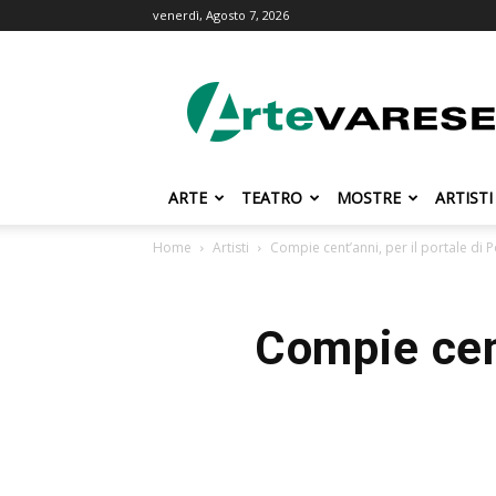
venerdì, Agosto 7, 2026
ArteVarese.com
ARTE
TEATRO
MOSTRE
ARTISTI
Home
Artisti
Compie cent’anni, per il portale di P
Compie cent