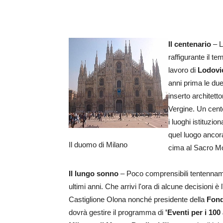
Il centenario
– L
raffigurante il t
lavoro di
Lodovi
anni prima le due
inserto architetto
Vergine. Un cente
i luoghi istituzio
quel luogo ancora
Il duomo di Milano
cima al Sacro M
Il lungo sonno
– Poco comprensibili tentennamen
ultimi anni. Che arrivi l'ora di alcune decisioni è
Castiglione Olona nonché presidente della
Fond
dovrà gestire il programma di
'Eventi per i 100