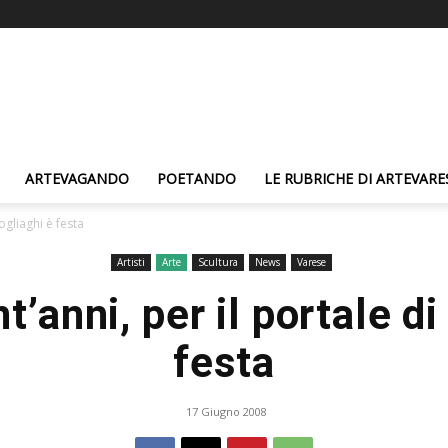
ARTEVAGANDO
POETANDO
LE RUBRICHE DI ARTEVARE
ogliaghi è festa
Artisti
Arte
Scultura
News
Varese
’anni, per il portale di
festa
17 Giugno 2008