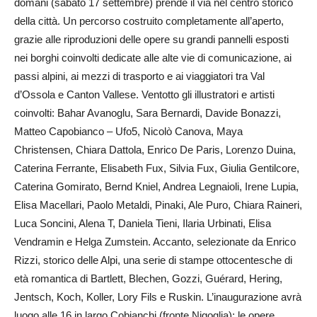
domani (sabato 17 settembre) prende il via nel centro storico
della città. Un percorso costruito completamente all’aperto,
grazie alle riproduzioni delle opere su grandi pannelli esposti
nei borghi coinvolti dedicate alle alte vie di comunicazione, ai
passi alpini, ai mezzi di trasporto e ai viaggiatori tra Val
d’Ossola e Canton Vallese. Ventotto gli illustratori e artisti
coinvolti: Bahar Avanoglu, Sara Bernardi, Davide Bonazzi,
Matteo Capobianco – Ufo5, Nicolò Canova, Maya
Christensen, Chiara Dattola, Enrico De Paris, Lorenzo Duina,
Caterina Ferrante, Elisabeth Fux, Silvia Fux, Giulia Gentilcore,
Caterina Gomirato, Bernd Kniel, Andrea Legnaioli, Irene Lupia,
Elisa Macellari, Paolo Metaldi, Pinaki, Ale Puro, Chiara Raineri,
Luca Soncini, Alena T, Daniela Tieni, Ilaria Urbinati, Elisa
Vendramin e Helga Zumstein. Accanto, selezionate da Enrico
Rizzi, storico delle Alpi, una serie di stampe ottocentesche di
età romantica di Bartlett, Blechen, Gozzi, Guérard, Hering,
Jentsch, Koch, Koller, Lory Fils e Ruskin. L’inaugurazione avrà
luogo alle 16 in largo Cobianchi (fronte Nigoglia); le opere