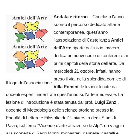
Andata e ritorno –
Concluso l'anno
scorso il percorso dedicato all'arte
contemporanea, quest'anno
l'associazione di Castellanza
Amici
dell'Arte
riparte dall'inizio, ovvero
dedica un nuovo ciclo di conferenze ai
primi capitoli della storia dell'arte. Da
mercoledì 21 ottobre, infatti, hanno
preso il via, nella splendida cornice di
Il logo dell'associazione
Villa Pomini
, le lezioni tenute da
docenti esperti, incentrate quest'anno sull'arte medievale. La
lezione di introduzione è stata tenuta dal prof.
Luigi Zanzi
,
docente di Metodologia delle scienze storiche presso la
Facoltà di Lettere e Filosofia dell' Università degli Studi di
Pavia, sul tema "Vicende d'arte attraverso le Alpi": un viaggio
alla scoperta di Sacri Monti, monasteri, cappelle, castelli e