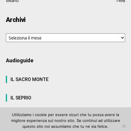
Milano
1498
Archivi
Archivi
Audioguide
IL SACRO MONTE
IL SEPRIO
Utilizziamo i cookie per essere sicuri che tu possa avere la
migliore esperienza sul nostro sito. Se continui ad utilizzare
© ArteVarese.com by
Wtv S.r.l.
- © 2007 - P.I. 03063680122 Iscrizione n°
questo sito noi assumiamo che tu ne sia felice.