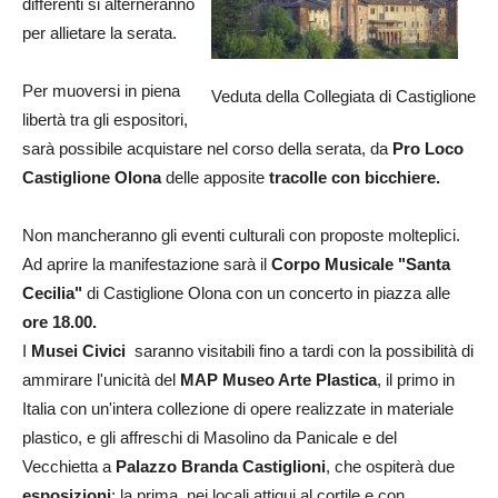
differenti si alterneranno
per allietare la serata.
Per muoversi in piena
Veduta della Collegiata di Castiglione
libertà tra gli espositori,
sarà possibile acquistare nel corso della serata, da
Pro Loco
Castiglione Olona
delle apposite
tracolle con bicchiere.
Non mancheranno gli eventi culturali con proposte molteplici.
Ad aprire la manifestazione sarà il
Corpo Musicale "Santa
Cecilia
"
di Castiglione Olona con un concerto in piazza alle
ore 18.00.
I
Musei Civici
saranno visitabili fino a tardi con la possibilità di
ammirare l'unicità del
MAP Museo Arte Plastica
, il primo in
Italia con un'intera collezione di opere realizzate in materiale
plastico, e gli affreschi di Masolino da Panicale e del
Vecchietta a
Palazzo Branda Castiglioni
, che ospiterà due
esposizioni
: la prima, nei locali attigui al cortile e con