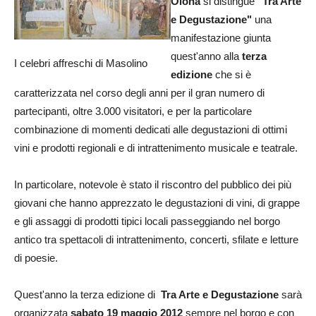
Olona
si distingue
"Tra Arte
e Degustazione"
una
manifestazione giunta
quest'anno alla
terza
I celebri affreschi di Masolino
edizione
che si è
caratterizzata nel corso degli anni per il gran numero di
partecipanti, oltre 3.000 visitatori, e per la particolare
combinazione di momenti dedicati alle degustazioni di ottimi
vini e prodotti regionali e di intrattenimento musicale e teatrale.
In particolare, notevole è stato il riscontro del pubblico dei più
giovani che hanno apprezzato le degustazioni di vini, di grappe
e gli assaggi di prodotti tipici locali passeggiando nel borgo
antico tra spettacoli di intrattenimento, concerti, sfilate e letture
di poesie.
Quest'anno la terza edizione di
Tra Arte e Degustazione
sarà
organizzata
sabato 19 maggio 2012
sempre nel borgo e con