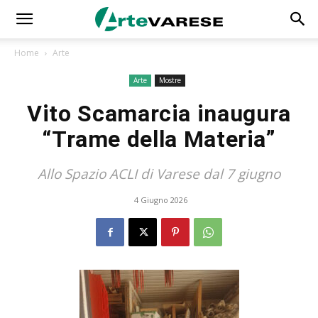
Home
Arte
Arte
Mostre
Vito Scamarcia inaugura
“Trame della Materia”
Allo Spazio ACLI di Varese dal 7 giugno
4 Giugno 2026