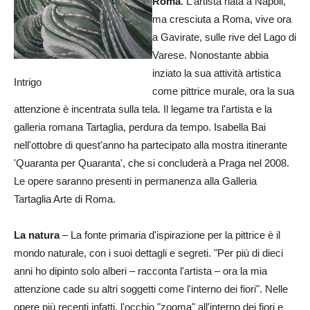
Roma
. L'artista nata a Napoli,
ma cresciuta a Roma, vive ora
a Gavirate, sulle rive del Lago di
Varese. Nonostante abbia
inziato la sua attività artistica
Intrigo
come pittrice murale, ora la sua
attenzione è incentrata sulla tela. Il legame tra l'artista e la
galleria romana Tartaglia, perdura da tempo. Isabella Bai
nell'ottobre di quest'anno ha partecipato alla mostra itinerante
'Quaranta per Quaranta', che si concluderà a Praga nel 2008.
Le opere saranno presenti in permanenza alla Galleria
Tartaglia Arte di Roma.
La natura
– La fonte primaria d'ispirazione per la pittrice è il
mondo naturale, con i suoi dettagli e segreti. "Per più di dieci
anni ho dipinto solo alberi – racconta l'artista – ora la mia
attenzione cade su altri soggetti come l'interno dei fiori". Nelle
opere più recenti infatti, l'occhio "zooma" all'interno dei fiori e