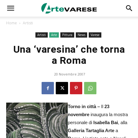
Home
Artisti
Artisti
Arte
Pittura
News
Varese
Una ‘varesina’ che torna
a Roma
20 Novembre 2007
Torno in città –
Il
23
novembre
inaugura la mostra
personale di
Isabella Bai
, alla
Galleria Tartaglia Arte
a