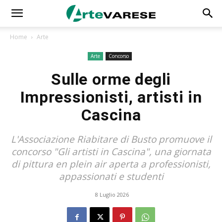
Home
Arte
Arte
Concorso
Sulle orme degli
Impressionisti, artisti in
Cascina
L'Associazione Riabitare di Busto promuove il
concorso "Gli artisti in Cascina", una giornata
di pittura en plein air aperta a professionisti,
appassionati e studenti
8 Luglio 2026