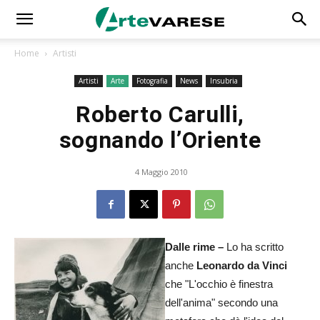
Home
Artisti
Artisti
Arte
Fotografia
News
Insubria
Roberto Carulli,
sognando l’Oriente
4 Maggio 2010
Dalle rime –
Lo ha scritto
anche
Leonardo da Vinci
che "L'occhio è finestra
dell'anima" secondo una