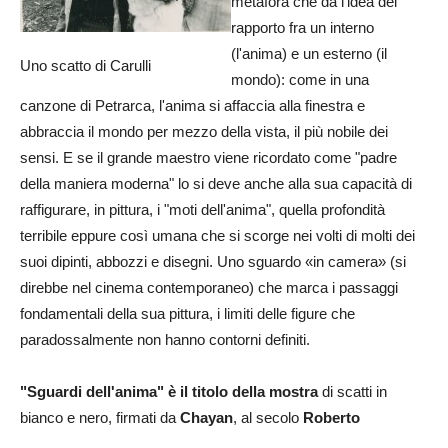
metafora che dà l'idea del
rapporto fra un interno
(l'anima) e un esterno (il
Uno scatto di Carulli
mondo): come in una
canzone di Petrarca, l'anima si affaccia alla finestra e
abbraccia il mondo per mezzo della vista, il più nobile dei
sensi. E se il grande maestro viene ricordato come "padre
della maniera moderna" lo si deve anche alla sua capacità di
raffigurare, in pittura, i "moti dell'anima", quella profondità
terribile eppure così umana che si scorge nei volti di molti dei
suoi dipinti, abbozzi e disegni. Uno sguardo «in camera» (si
direbbe nel cinema contemporaneo) che marca i passaggi
fondamentali della sua pittura, i limiti delle figure che
paradossalmente non hanno contorni definiti.
"Sguardi dell'anima" è il titolo della mostra
di scatti in
bianco e nero, firmati da
Chayan
, al secolo
Roberto