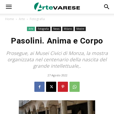
Home
Arte
Fotografia
Arte
Fotografia
News
Milano
Mostre
Pasolini. Anima e Corpo
Prosegue, ai Musei Civici di Monza, la mostra
organizzata nel centenario della nascita del
grande intellettuale,.
27 Agosto 2022