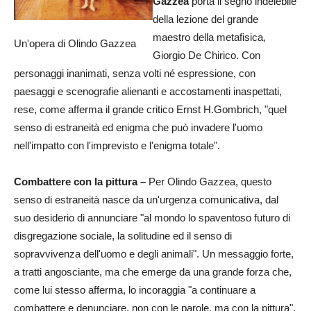
Gazzea
porta il segno indelebile
della lezione del grande
maestro della metafisica,
Un'opera di Olindo Gazzea
Giorgio De Chirico. Con
personaggi inanimati, senza volti né espressione, con
paesaggi e scenografie alienanti e accostamenti inaspettati,
rese, come afferma il grande critico Ernst H.Gombrich, "quel
senso di estraneità ed enigma che può invadere l'uomo
nell'impatto con l'imprevisto e l'enigma totale".
Combattere con la pittura –
Per Olindo Gazzea, questo
senso di estraneità nasce da un'urgenza comunicativa, dal
suo desiderio di annunciare "al mondo lo spaventoso futuro di
disgregazione sociale, la solitudine ed il senso di
sopravvivenza dell'uomo e degli animali". Un messaggio forte,
a tratti angosciante, ma che emerge da una grande forza che,
come lui stesso afferma, lo incoraggia "a continuare a
combattere e denunciare, non con le parole, ma con la pittura".