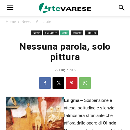
Home
News
Gallarate
News
Gallarate
Arte
Mostre
Pittura
Nessuna parola, solo
pittura
29 Luglio 2009
Enigma
– Sospensione e
attesa, solitudine e silenzio:
l'atmosfera straniante che
affiora dalle opere di
Olindo