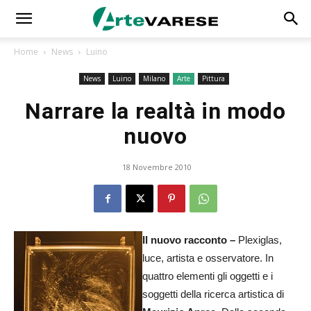
Home
News
Luino
News
Luino
Milano
Arte
Pittura
Narrare la realtà in modo
nuovo
18 Novembre 2010
Il nuovo racconto –
Plexiglas,
luce, artista e osservatore. In
quattro elementi gli oggetti e i
soggetti della ricerca artistica di