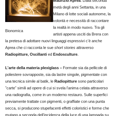
Maurizio Aprea
. Dalla seconda
metà degli anni Settanta, in una
Milano di lotte sociali autonome, la
volontà e necessità di raccontare
la realtà in modo nuovo. Tra gli
Bionomica
artisti appena usciti da Brera con
la pretesa di adottare nuovi linguaggi espressivi c'è anche
Aprea che ci racconta le sue
short stories
attraverso
Radiopitture, Oscillanti
ed
Endosculture
.
L'arte della materia plexiglass –
Formate sia da pellicole di
poliestere sovrapposte, sia da lastre singole, pigmentate con
una tecnica simile al batik, le
Radiopitture
sono particolari
"carte" simili ad opere di cui si svela l'anima celata attraverso
una radiografia, come in un moderno restauro. Sulle superfici
previamente trattate con pigmenti, o graffiate con una punta
secca, si producono stupefacenti effetti coloristici e forme che
mutano a seconda dell'incidenza della luce di una lampada su