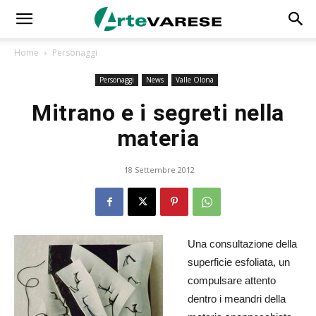
Home
Personaggi
Personaggi
News
Valle Olona
Mitrano e i segreti nella
materia
18 Settembre 2012
Una consultazione della
superficie esfoliata, un
compulsare attento
dentro i meandri della