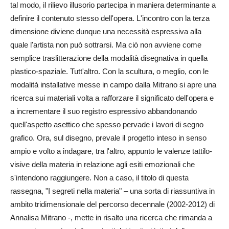
tal modo, il rilievo illusorio partecipa in maniera determinante a
definire il contenuto stesso dell'opera. L'incontro con la terza
dimensione diviene dunque una necessità espressiva alla
quale l'artista non può sottrarsi. Ma ciò non avviene come
semplice traslitterazione della modalità disegnativa in quella
plastico-spaziale. Tutt'altro. Con la scultura, o meglio, con le
modalità installative messe in campo dalla Mitrano si apre una
ricerca sui materiali volta a rafforzare il significato dell'opera e
a incrementare il suo registro espressivo abbandonando
quell'aspetto asettico che spesso pervade i lavori di segno
grafico. Ora, sul disegno, prevale il progetto inteso in senso
ampio e volto a indagare, tra l'altro, appunto le valenze tattilo-
visive della materia in relazione agli esiti emozionali che
s'intendono raggiungere. Non a caso, il titolo di questa
rassegna, "I segreti nella materia" – una sorta di riassuntiva in
ambito tridimensionale del percorso decennale (2002-2012) di
Annalisa Mitrano -, mette in risalto una ricerca che rimanda a