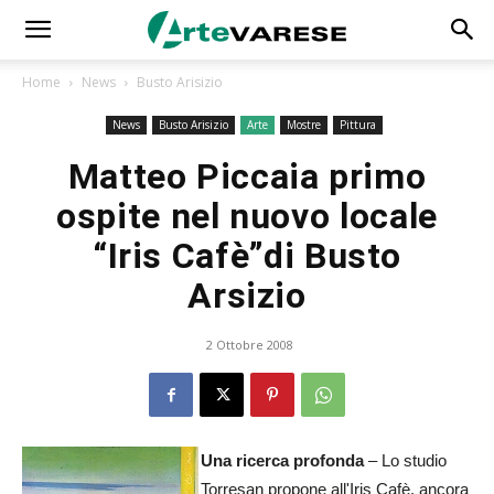
Home
News
Busto Arisizio
News
Busto Arisizio
Arte
Mostre
Pittura
Matteo Piccaia primo
ospite nel nuovo locale
“Iris Cafè”di Busto
Arsizio
2 Ottobre 2008
Una ricerca profonda
– Lo studio
Torresan propone all'Iris Cafè, ancora