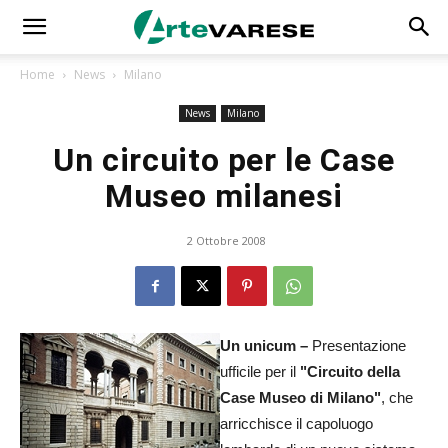
Home
News
Milano
News
Milano
Un circuito per le Case
Museo milanesi
2 Ottobre 2008
Un unicum –
Presentazione
ufficile per il
"Circuito della
Case Museo di Milano"
, che
arricchisce il capoluogo