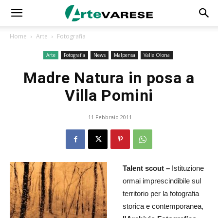
Home
Arte
Fotografia
Arte
Fotografia
News
Malpensa
Valle Olona
Madre Natura in posa a
Villa Pomini
11 Febbraio 2011
Talent scout –
Istituzione
ormai imprescindibile sul
territorio per la fotografia
storica e contemporanea,