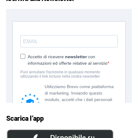
Scarica l’app