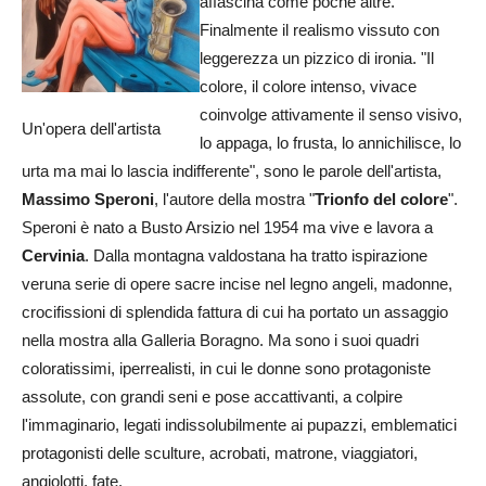
affascina come poche altre.
Finalmente il realismo vissuto con
leggerezza un pizzico di ironia. "Il
colore, il colore intenso, vivace
coinvolge attivamente il senso visivo,
Un'opera dell'artista
lo appaga, lo frusta, lo annichilisce, lo
urta ma mai lo lascia indifferente", sono le parole dell'artista,
Massimo Speroni
, l'autore della mostra "
Trionfo del
colore
".
Speroni è nato a Busto Arsizio nel 1954 ma vive e lavora a
Cervinia
. Dalla montagna valdostana ha tratto ispirazione
veruna serie di opere sacre incise nel legno angeli, madonne,
crocifissioni di splendida fattura di cui ha portato un assaggio
nella mostra alla Galleria Boragno. Ma sono i suoi quadri
coloratissimi, iperrealisti, in cui le donne sono protagoniste
assolute, con grandi seni e pose accattivanti, a colpire
l'immaginario, legati indissolubilmente ai pupazzi, emblematici
protagonisti delle sculture, acrobati, matrone, viaggiatori,
angiolotti, fate.