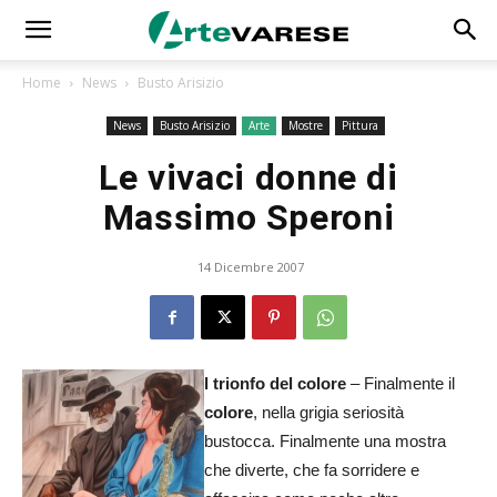
Home
News
Busto Arisizio
News
Busto Arisizio
Arte
Mostre
Pittura
Le vivaci donne di
Massimo Speroni
14 Dicembre 2007
l trionfo del colore
– Finalmente il
colore
, nella grigia seriosità
bustocca. Finalmente una mostra
che diverte, che fa sorridere e