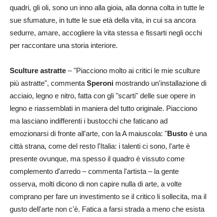
quadri, gli oli, sono un inno alla gioia, alla donna colta in tutte le
sue sfumature, in tutte le sue età della vita, in cui sa ancora
sedurre, amare, accogliere la vita stessa e fissarti negli occhi
per raccontare una storia interiore.
Sculture astratte
– "Piacciono molto ai critici le mie sculture
più astratte", commenta
Speroni
mostrando un'installazione di
acciaio, legno e nitro, fatta con gli "scarti" delle sue opere in
legno e riassemblati in maniera del tutto originale. Piacciono
ma lasciano indifferenti i bustocchi che faticano ad
emozionarsi di fronte all'arte, con la A maiuscola: "
Busto
è una
città strana, come del resto l'Italia: i talenti ci sono, l'arte è
presente ovunque, ma spesso il quadro è vissuto come
complemento d'arredo – commenta l'artista – la gente
osserva, molti dicono di non capire nulla di arte, a volte
comprano per fare un investimento se il critico li sollecita, ma il
gusto dell'arte non c'è. Fatica a farsi strada a meno che esista