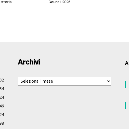
a storia
Council 2026
Archivi
A
Archivi
32
84
24
46
24
98