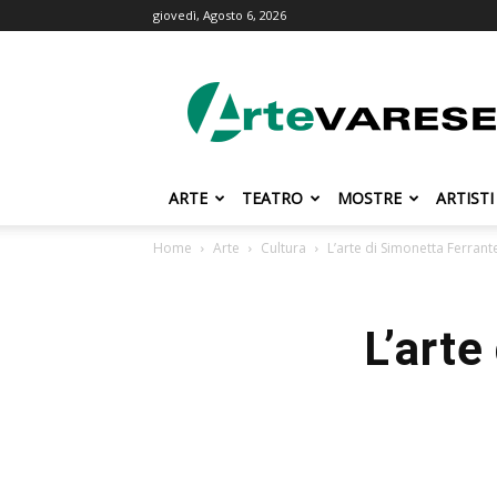
giovedì, Agosto 6, 2026
ArteVarese.com
ARTE
TEATRO
MOSTRE
ARTISTI
Home
Arte
Cultura
L’arte di Simonetta Ferrant
L’arte