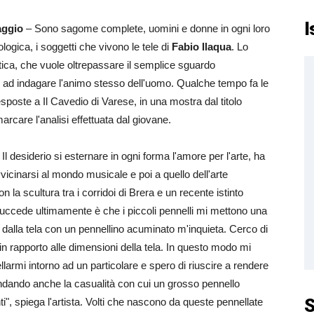
I
aggio
– Sono sagome complete, uomini e donne in ogni loro
ologica, i soggetti che vivono le tele di
Fabio Ilaqua
. Lo
stica, che vuole oltrepassare il semplice sguardo
e ad indagare l'animo stesso dell'uomo. Qualche tempo fa le
poste a Il Cavedio di Varese, in una mostra dal titolo
arcare l'analisi effettuata dal giovane.
Il desiderio si esternare in ogni forma l'amore per l'arte, ha
vicinarsi al mondo musicale e poi a quello dell'arte
n la scultura tra i corridoi di Brera e un recente istinto
uccede ultimamente è che i piccoli pennelli mi mettono una
i dalla tela con un pennellino acuminato m'inquieta. Cerco di
in rapporto alle dimensioni della tela. In questo modo mi
llarmi intorno ad un particolare e spero di riuscire a rendere
ndando anche la casualità con cui un grosso pennello
S
ti", spiega l'artista. Volti che nascono da queste pennellate