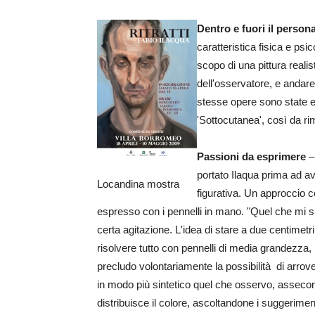
Dentro e fuori il person
caratteristica fisica e psic
scopo di una pittura reali
dell'osservatore, e andar
stesse opere sono state es
'Sottocutanea', così da rim
Passioni da esprimere
– 
portato Ilaqua prima ad av
Locandina mostra
figurativa. Un approccio co
espresso con i pennelli in mano. "Quel che mi s
certa agitazione. L'idea di stare a due centimetr
risolvere tutto con pennelli di media grandezza, 
precludo volontariamente la possibilità di arrove
in modo più sintetico quel che osservo, asseco
distribuisce il colore, ascoltandone i suggerimen