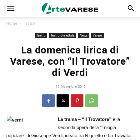
Home
Teatro
Teatro
Teatro Dialettale
News
Varese
La domenica lirica di
Varese, con “Il Trovatore”
di Verdi
17 Dicembre 2010
La trama –
“Il Trovatore”
è la
seconda opera della "Trilogia
popolare" di Giuseppe Verdi, ideato tra Rigoletto e La Traviata.