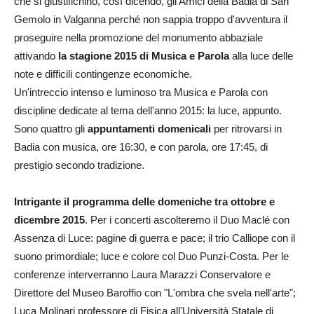
che si giustifichino, così dicendo, gli Amici della Badia di San
Gemolo in Valganna perché non sappia troppo d'avventura il
proseguire nella promozione del monumento abbaziale
attivando
la stagione 2015 di Musica e Parola
alla luce delle
note e difficili contingenze economiche.
Un'intreccio intenso e luminoso tra Musica e Parola con
discipline dedicate al tema dell'anno 2015: la luce, appunto.
Sono quattro gli
appuntamenti domenicali
per ritrovarsi in
Badia con musica, ore 16:30, e con parola, ore 17:45, di
prestigio secondo tradizione.
Intrigante
il programma delle domeniche tra ottobre e
dicembre 2015
. Per i concerti ascolteremo il Duo Maclé con
Assenza di Luce: pagine di guerra e pace; il trio Calliope con il
suono primordiale; luce e colore col Duo Punzi-Costa. Per le
conferenze interverranno Laura Marazzi Conservatore e
Direttore del Museo Baroffio con "L'ombra che svela nell'arte";
Luca Molinari professore di Fisica all'Università Statale di