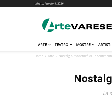
sabato, Agosto 8, 2026
ArteVarese.com
ARTE
TEATRO
MOSTRE
ARTISTI
Home
Arte
Nostalgia. Modernità di un Sentiment
Nostalg
La m