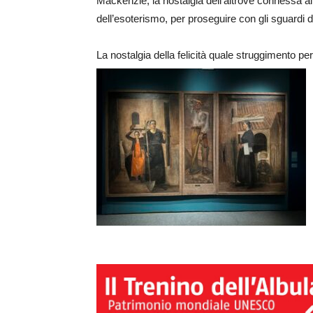
Mackenzie, la nostalgia dell’altrove connessa a
dell’esoterismo, per proseguire con gli sguardi del
La nostalgia della felicità quale struggimento pe