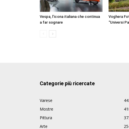
Vespa, l’icona italiana che continua
Voghera Fot
a far sognare
“Universi Par
Categorie più ricercate
Varese
44
Mostre
41
Pittura
37
Arte
25