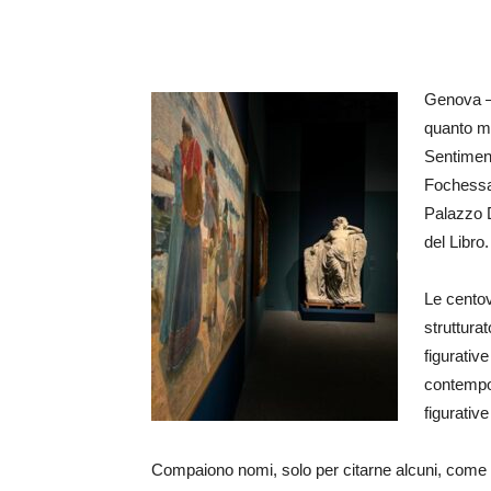
Genova –
quanto ma
Sentimen
Fochessa
Palazzo D
del Libro.
Le centov
strutturat
figurative
contempora
figurative
Compaiono nomi, solo per citarne alcuni, come 