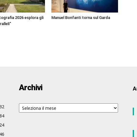
ografia 2026 esplora gli
Manuel Bonfanti torna sul Garda
alleli”
Archivi
A
Archivi
32
84
24
46