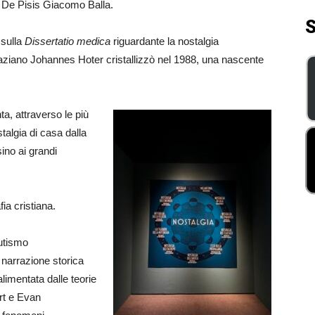
o De Pisis Giacomo Balla.
S
 sulla
Dissertatio medica
riguardante la nostalgia
lsaziano Johannes Hoter cristallizzò nel 1988, una nascente
ta, attraverso le più
stalgia di casa dalla
sino ai grandi
ia cristiana.
utismo
 narrazione storica
 alimentata dalle teorie
ert e Evan