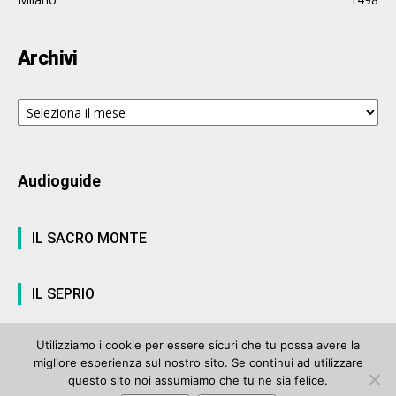
Archivi
Archivi
Audioguide
IL SACRO MONTE
IL SEPRIO
Utilizziamo i cookie per essere sicuri che tu possa avere la
migliore esperienza sul nostro sito. Se continui ad utilizzare
© ArteVarese.com by
Wtv S.r.l.
- © 2007 - P.I. 03063680122 Iscrizione n°
questo sito noi assumiamo che tu ne sia felice.
906 del Registro Stampa del Tribunale di Varese del 17 luglio 2006 |