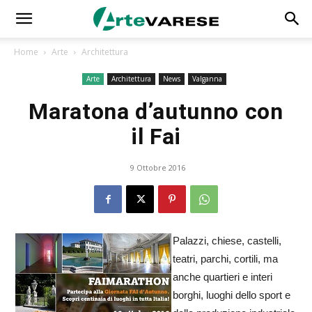
Home
Arte
Architettura
Arte
Architettura
News
Valganna
Maratona d’autunno con
il Fai
9 Ottobre 2016
Palazzi, chiese, castelli,
teatri, parchi, cortili, ma
anche quartieri e interi
borghi, luoghi dello sport e