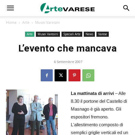
Home
Arte
Musei Varesini
Arte
Musei Varesini
Speciali Arte
News
Varese
L’evento che mancava
6 Settembre 2007
La mattinata di arrivi
– Alle
8.30 il portone del Castello di
Masnago è già aperto. Gli
espositori fremono.
L'allestimento composto di
semplici griglie verticali ed un