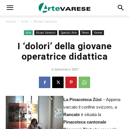
Home
Arte
Musei Varesini
Arte
Musei Varesini
Speciali Arte
News
Varese
I ‘dolori’ della giovane
operatrice didattica
6 Settembre 2007
La Pinacoteca Züst
– Appena
varcato il confine svizzero, a
Rancate
è situata la
Pinacoteca cantonale