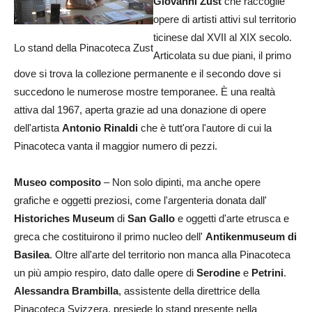
Giovanni Züst
che raccoglie
opere di artisti attivi sul territorio
ticinese dal XVII al XIX secolo.
Lo stand della Pinacoteca Zust
Articolata su due piani, il primo
dove si trova la collezione permanente e il secondo dove si
succedono le numerose mostre temporanee. È una realtà
attiva dal 1967, aperta grazie ad una donazione di opere
dell'artista
Antonio Rinaldi
che è tutt'ora l'autore di cui la
Pinacoteca vanta il maggior numero di pezzi.
Museo composito
– Non solo dipinti, ma anche opere
grafiche e oggetti preziosi, come l'argenteria donata dall'
Historiches Museum
di
San Gallo
e oggetti d'arte etrusca e
greca che costituirono il primo nucleo dell'
Antikenmuseum di
Basilea
. Oltre all'arte del territorio non manca alla Pinacoteca
un più ampio respiro, dato dalle opere di
Serodine
e
Petrini
.
Alessandra Brambilla
, assistente della direttrice della
Pinacoteca Svizzera, presiede lo stand presente nella