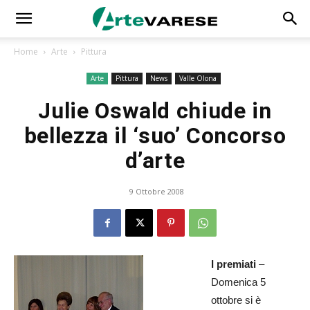
Home
Arte
Pittura
Arte
Pittura
News
Valle Olona
Julie Oswald chiude in
bellezza il ‘suo’ Concorso
d’arte
9 Ottobre 2008
I premiati
–
Domenica 5
ottobre si è