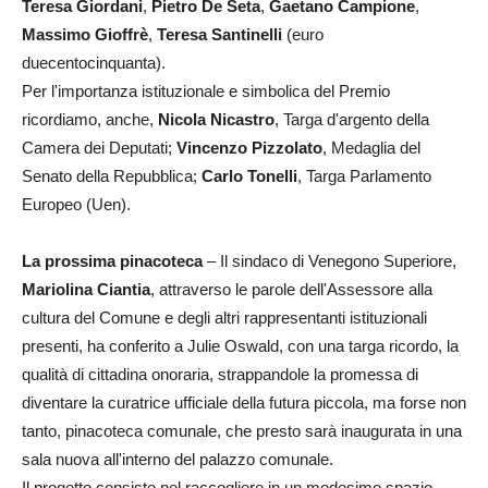
Teresa Giordani
,
Pietro De Seta
,
Gaetano Campione
,
Massimo Gioffrè
,
Teresa Santinelli
(euro
duecentocinquanta).
Per l'importanza istituzionale e simbolica del Premio
ricordiamo, anche,
Nicola Nicastro
, Targa d'argento della
Camera dei Deputati;
Vincenzo Pizzolato
, Medaglia del
Senato della Repubblica;
Carlo Tonelli
, Targa Parlamento
Europeo (Uen).
La prossima pinacoteca
– Il sindaco di Venegono Superiore,
Mariolina Ciantia
, attraverso le parole dell'Assessore alla
cultura del Comune e degli altri rappresentanti istituzionali
presenti, ha conferito a Julie Oswald, con una targa ricordo, la
qualità di cittadina onoraria, strappandole la promessa di
diventare la curatrice ufficiale della futura piccola, ma forse non
tanto, pinacoteca comunale, che presto sarà inaugurata in una
sala nuova all'interno del palazzo comunale.
Il progetto consiste nel raccogliere in un medesimo spazio