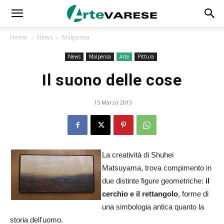
Home
News
Malpensa
News
Malpensa
Arte
Pittura
Il suono delle cose
15 Marzo 2015
La creatività di Shuhei
Matsuyama, trova compimento in
due distinte figure geometriche:
il
cerchio e il rettangolo
, forme di
una simbologia antica quanto la
storia dell'uomo.