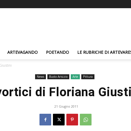
ARTEVAGANDO
POETANDO
LE RUBRICHE DI ARTEVARE
 Giustini
News
Busto Arisizio
Arte
Pittura
vortici di Floriana Giust
21 Giugno 2011