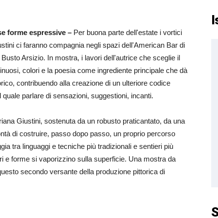
I
rse forme espressive –
Per buona parte dell'estate i vortici
iustini ci faranno compagnia negli spazi dell'American Bar di
sto Arsizio. In mostra, i lavori dell'autrice che sceglie il
sinuosi, colori e la poesia come ingrediente principale che dà
orico, contribuendo alla creazione di un ulteriore codice
l quale parlare di sensazioni, suggestioni, incanti.
loriana Giustini, sostenuta da un robusto praticantato, da una
ontà di costruire, passo dopo passo, un proprio percorso
gia tra linguaggi e tecniche più tradizionali e sentieri più
ri e forme si vaporizzino sulla superficie. Una mostra da
uesto secondo versante della produzione pittorica di
S