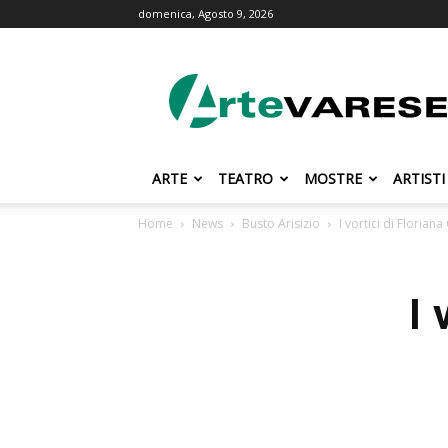
domenica, Agosto 9, 2026
ArteVarese.com
ARTE
TEATRO
MOSTRE
ARTISTI
Home
News
Busto Arisizio
I vortici di Floriana
I 