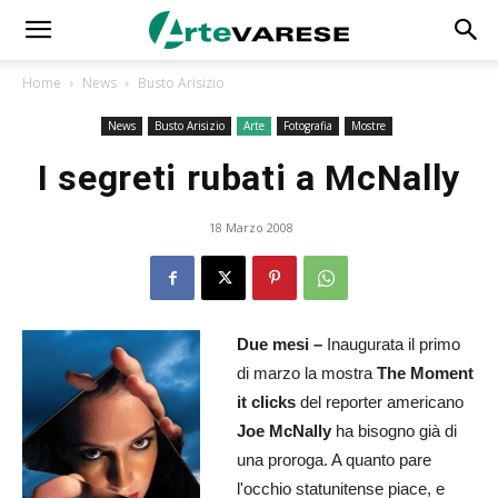
Home
News
Busto Arisizio
News
Busto Arisizio
Arte
Fotografia
Mostre
I segreti rubati a McNally
18 Marzo 2008
Due mesi –
Inaugurata il primo
di marzo la mostra
The Moment
it clicks
del reporter americano
Joe McNally
ha bisogno già di
una proroga. A quanto pare
l'occhio statunitense piace, e