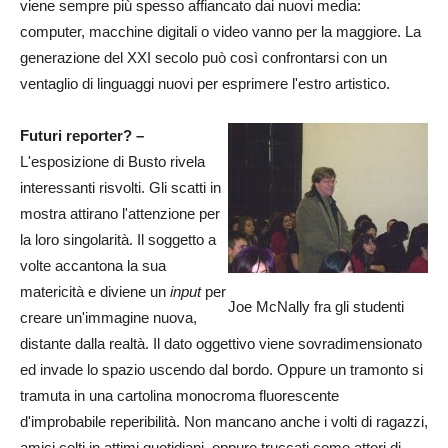
viene sempre più spesso affiancato dai nuovi media:
computer, macchine digitali o video vanno per la maggiore. La
generazione del XXI secolo può così confrontarsi con un
ventaglio di linguaggi nuovi per esprimere l'estro artistico.
Futuri reporter? –
L'esposizione di Busto rivela
interessanti risvolti. Gli scatti in
mostra attirano l'attenzione per
la loro singolarità. Il soggetto a
volte accantona la sua
matericità e diviene un
input
per
Joe McNally fra gli studenti
creare un'immagine nuova,
distante dalla realtà. Il dato oggettivo viene sovradimensionato
ed invade lo spazio uscendo dal bordo. Oppure un tramonto si
tramuta in una cartolina monocroma fluorescente
d'improbabile reperibilità. Non mancano anche i volti di ragazzi,
amici colti in attimi quotidiani, oppure truccati come attori di