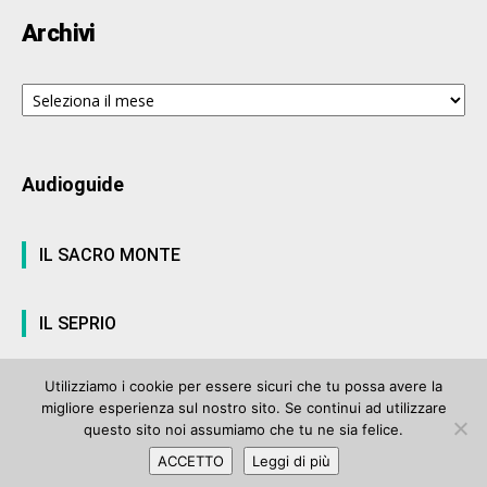
Archivi
Archivi
Audioguide
IL SACRO MONTE
IL SEPRIO
Utilizziamo i cookie per essere sicuri che tu possa avere la
migliore esperienza sul nostro sito. Se continui ad utilizzare
© ArteVarese.com by
Wtv S.r.l.
- © 2007 - P.I. 03063680122 Iscrizione n°
questo sito noi assumiamo che tu ne sia felice.
906 del Registro Stampa del Tribunale di Varese del 17 luglio 2006 |
ACCETTO
Leggi di più
Privacy Policy