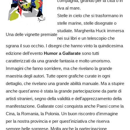
compagnia, girando per la città o in
riva al mare.
Stelle in cielo che si trasformano in
stelle marine, stelle disegnate o
studiate. Margherita Huck immersa
Una delle vignette premiate
nei sui libri e un telescopio che
sgrana il suo occhio. I disegni che hanno vinto la quindicesima
edizione dell'evento
Humor a Gallarate
sono tutti
caratterizzati da una grande fantasia e molto umorismo.
Immagini che fanno sorridere, ma che rivelano la grande
maestria degli autori. Tutte opere grafiche curate in ogni
dettaglio, che rivelano una grande abilità manuale. Ma a stupire
anche quest'anno è stata la grande partecipazione da parte di
artisti stranieri, segno della validità e dell'apprezzamento della
manifestazione. Gallarate così conquista anche Paesi come la
Cina, la Romania, la Polonia. Un buon riscontro d'immagine
per la nostra provincia e per quest'iniziativa che riserva
sempre belle sorprese. Molta anche la partecipazione