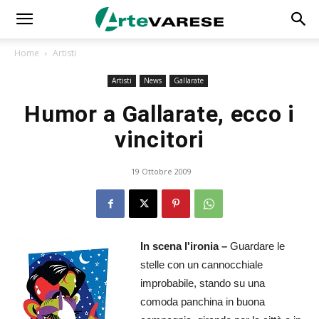
Home
Artisti
Artisti
News
Gallarate
Humor a Gallarate, ecco i
vincitori
19 Ottobre 2009
In scena l'ironia –
Guardare le
stelle con un cannocchiale
improbabile, stando su una
comoda panchina in buona